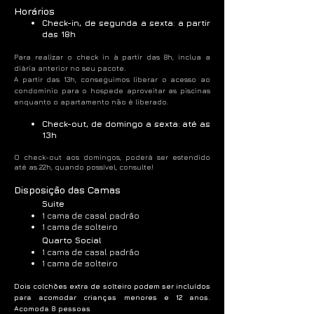
Horários
Check-in, de segunda a sexta
:
a partir
das 18h
Para realizar o check in à partir das 8h, inclua a
diária anterior no seu pacote.
A partir das 13h, conseguimos liberar o acesso ao
condomínio para o hospede aproveitar as piscinas
enquanto o apartamento não é liberado.
Check-out, de domingo a sexta
:
até as
13h
O c
heck-out aos domingos, poderá ser estendido
até as 22h, quando possível, consulte!
Disposição das Camas
Suite
1 cama de casal padrão
1 cama de solteiro
Quarto Social
1 cama de casal padrão
1 cama de solteiro
Dois colchões extra de solteiro podem ser incluídos
para acomodar crianças menores e 12 anos.
Acomoda 8 pessoas