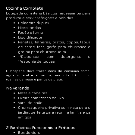
Cozinha Completa
Equipada com itens básicos necessários para
produzir e servir refeições e bebidas:
Geladeira duplex
Micro-ondas
Fogão e forno
Liquidificador
Panelas, talheres, pratos, copos, tábua
de carne, faca, garfo para churrasco e
grelha para churrasqueira
**Dispenser com detergente e
**esponja de louças
O hospede deve trazer itens de consumo como,
água mineral e alimentos, assim também como
toalhas de mesa e panos de prato.
Na varanda
Mesa e cadeiras
Lixeira com **saco de lixo
Varal de chão
Churrasqueira privativa com vista para o
jardim,
perfeita para reunir a família e os
amigos
2 Banheiros Funcionais e Práticos
Box de vidro