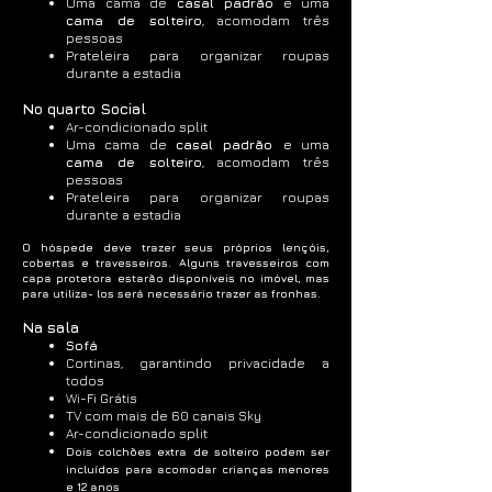
Uma cama de
casal padrão
e u
ma
cama de solteiro
, acomodam três
pessoas
Prateleira para organizar roupas
durante a estadia
No quarto Social
Ar-condicionado split
Uma cama de
casal padrão
e u
ma
cama de solteiro
, acomodam três
pessoas
Prateleira para organizar roupas
durante a estadia
O hóspede deve trazer seus próprios lençóis,
cobertas e travesseiros. Alguns travesseiros com
capa protetora estarão disponíveis no imóvel, mas
para utiliza- los será necessário trazer as fronhas.
Na sala
Sofá
Cortinas, garantindo privacidade a
todos
Wi-Fi Grátis
TV com mais de 60 canais Sky
Ar-condicionado split
Dois colchões extra de solteiro podem ser
incluídos para acomodar crianças menores
e 12 anos