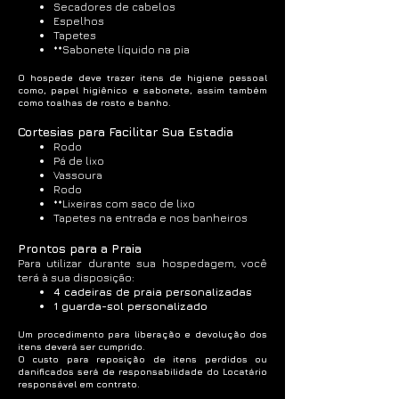
Secadores de cabelos
Espelhos
Tapetes
**Sabonete líquido na pia
O hospede deve trazer itens de higiene pessoal
como, papel higiênico e sabonete, assim também
como toalhas de rosto e banho.
Cortesias para Facilitar Sua Estadia
Rodo
Pá de lixo
Vassoura
Rodo
**Lixeiras com saco de lixo
Tapetes na entrada e nos banheiros
Prontos para a Praia
Para utilizar durante sua hospedagem, você
terá à sua disposição:
4 cadeiras de praia personalizadas
1 guarda-sol personalizado
Um procedimento para liberação e devolução dos
itens deverá ser cumprido.
O custo para reposição de itens perdidos ou
danificados será de responsabilidade do Locatário
responsável em contrato.