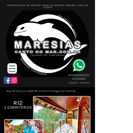
ADMINISTRAÇÃO DE IMOVEIS/ DOUGLAS GIMENEZ ONRUBIA/ CRECI/SP
215015
ATENDIMENTO
HUMANO
COTAÇÕES - RESERVAS
Segundo bloco do residencial, próximo do playground e piscinas
R12
2 DORMITÓRIOS