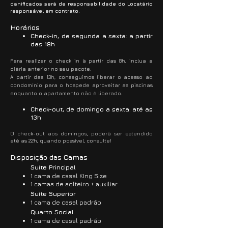
danificados será de responsabilidade do Locatário
responsável em contrato.
Horários
Check-in, de segunda a sexta
:
a partir
das 18h
Para realizar o check in à partir das 8h, inclua a
diária anterior no seu pacote.
A partir das 13h, conseguimos liberar o acesso ao
condomínio para o hospede aproveitar as piscinas
enquanto o apartamento não é liberado.
Check-out, de domingo a sexta
:
até as
13h
O c
heck-out aos domingos, poderá ser estendido
até as 22h, quando possível, consulte!
Disposição das Camas
Suíte Principal
1 cama de casal KIng Size
1 camas de solteiro + auxiliar
Suíte Superior
1 cama de casal padrão
Quarto Social
1 cama de casal padrão