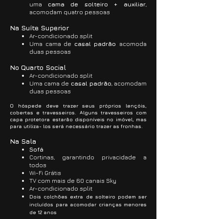
uma
cama de solteiro + auxiliar
,
acomodam quatro pessoas
Na Suíte Superior
Ar-condicionado split
Uma cama de
casal padrão
acomoda
duas pessoas
No Quarto Social
Ar-condicionado split
Uma cama de
casal padrão
, acomodam
duas pessoas
O hóspede deve trazer seus próprios lençóis,
cobertas e travesseiros. Alguns travesseiros com
capa protetora estarão disponíveis no imóvel, mas
para utiliza- los será necessário trazer as fronhas.
Na Sala
Sofá
Cortinas, garantindo privacidade a
todos
Wi-Fi Grátis
TV com mais de 60 canais Sky
Ar-condicionado split
Dois colchões extra de solteiro podem ser
incluídos para acomodar crianças menores
de 12 anos