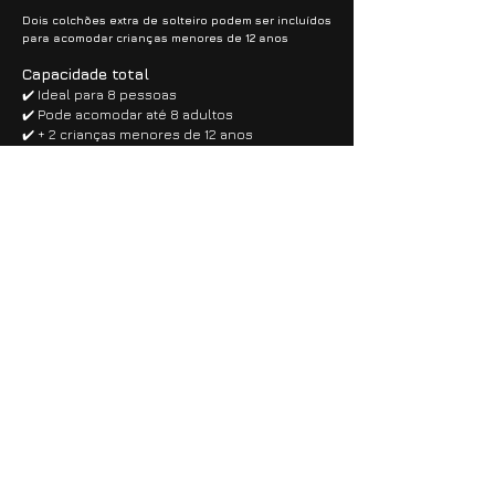
Dois colchões extra de solteiro podem ser incluídos
para acomodar crianças menores de 12 anos
Capacidade total
✔️ Ideal para 8 pessoas
✔️ Pode acomodar até 8 adultos
✔️ + 2 crianças menores de 12 anos
**Cortesia com reposição por conta do
hóspede.