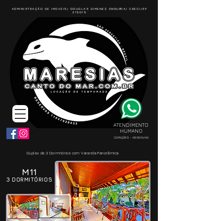
ADMINISTRAÇÃO DE IMOVEIS/ DOUGLAS GIMENEZ ONRUBIA/ CRECI/SP
215015
ATENDIMENTO
HUMANO
COTAÇÕES - RESERVAS
Duplex de 3 Dormitórios com Varanda Panorâmica
M11
3 DORMITÓRIOS