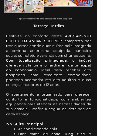
A aproximadamente 160 passos da areia da praia
Terraço Jardim
Desfrute do conforto deste
APARTAMENTO
DUPLEX EM ANDAR SUPERIOR
, composto por
três quartos sendo duas suítes, sala integrada
à cozinha americana equipada, banheiro
social completo e varanda com churrasqueira.
Com localização privilegiada, o imóvel
oferece vista para o jardim e rua principal
do condomínio
. Ideal para receber oito
hóspedes com excelente comodidade,
podendo acomodar até oito adultos e duas
crianças menores de 12 anos.​
O apartamento é organizado para oferecer
conforto e funcionalidade, com ambientes
equipados para atender às necessidades da
sua estadia. Confira a seguir os detalhes de
cada espaço.
Na Suíte Principal
Ar-condicionado split
Uma cama de
casal King Size
e