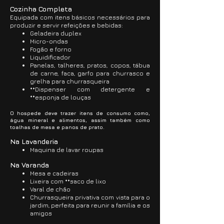
Cozinha Completa
Equipada com itens básicos necessários para
produzir e servir refeições e bebidas:
Geladeira duplex
Micro-ondas
Fogão e forno
Liquidificador
Panelas, talheres, pratos, copos, tábua
de carne, faca, garfo para churrasco e
grelha para churrasqueira
**Dispenser com detergente e
**esponja de louças
O hospede deve trazer itens de consumo como,
água mineral e alimentos, assim também como
toalhas de mesa e panos de prato.
Na Lavanderia
Maquina de lavar roupas
Na Varanda
Mesa e cadeiras
Lixeira com **saco de lixo
Varal de chão
Churrasqueira privativa com vista para o
jardim,
perfeita para reunir a família e os
amigos