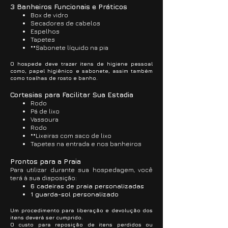
3 Banheiros Funcionais e Práticos
Box de vidro
Secadores de cabelos
Espelhos
Tapetes
**Sabonete líquido na pia
O hospede deve trazer itens de higiene pessoal
como, papel higiênico e sabonete, assim também
como toalhas de rosto e banho.
Cortesias para Facilitar Sua Estadia
Rodo
Pá de lixo
Vassoura
Rodo
**Lixeiras com saco de lixo
Tapetes na entrada e nos banheiros
Prontos para a Praia
Para utilizar durante sua hospedagem, você
terá à sua disposição:
6 cadeiras de praia personalizadas
1 guarda-sol personalizado
Um procedimento para liberação e devolução dos
itens deverá ser cumprido.
O custo para reposição de itens perdidos ou